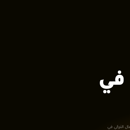
ي
ال التركي في