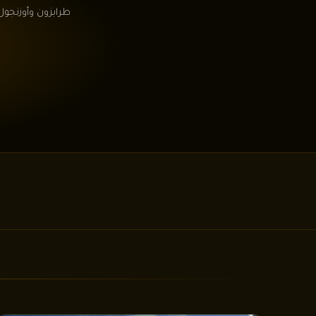
طرابزون وأوزنجول