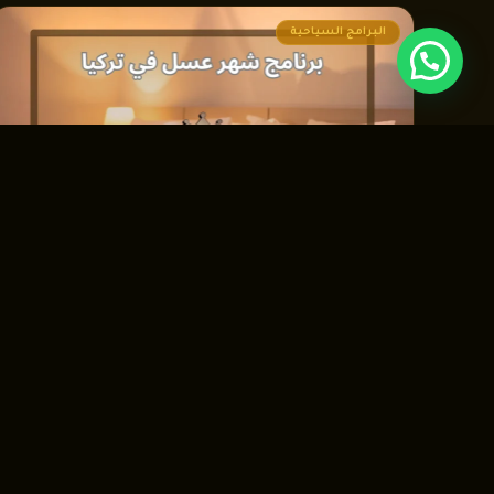
البرامج السياحية
برنامج شهر عسل في تركيا 14 يوم — الدليل الكامل
للعرسان 2026
هل تبحثان عن وجهة تجمع بين سحر التاريخ وأنفاس الطبيعة وفخامة
الإقامة، بعيداً عن ...
اقرأ المزيد ←
←