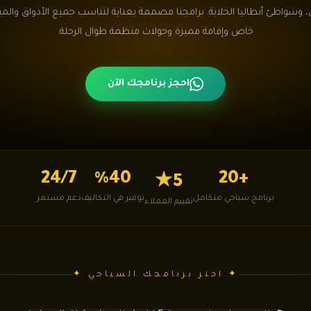
، وشواطئ أنطاليا الخلابة. برامجنا مصممة بعناية لتناسب جميع الأذواق والمي
خاص وإقامة مميزة وجولات منظمة طوال الرحلة.
احجز برنامجك الآن
24/7
%40
+20
5★
برنامج سياحي متكامل
توفير في التكاليف
دعم مستمر
تقييم العملاء
✦ اختر برنامجك السياحي ✦