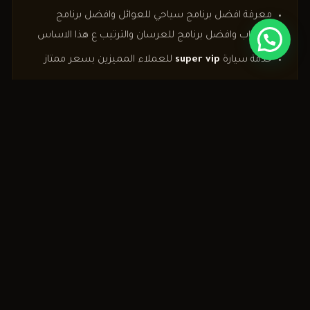
معرفة افضل برنامج سياحي للعوائل وافضل برنامج
للشباب وافضل برنامج للعرسان والترتيب ع هذا الاساس
خدمة سيارة
super vip
للعملاء المميزين بسعر ممتاز
يمكنك الاطلاع ايضا علي افضل فنادق طرابزون
✕
تواصل معنا
صمّم رحلتك المثالية في تركيا
استئجار سيارة مع سائق
سائق عربي أمين
سيارات حديثة
✦
✦
جولات يومية حتى 12 ساعة
✦