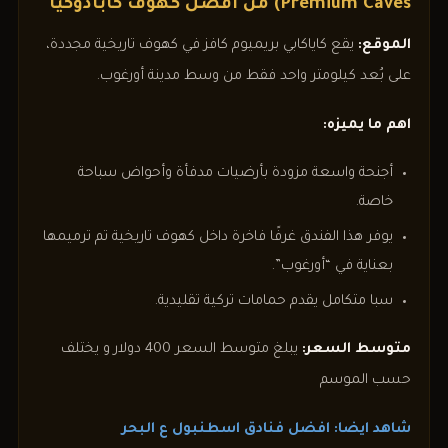
Premium Caves) من افضل كهوف كابادوكيا
الموقع:
يقع كاياكابي بريميوم كافز في كهوف تاريخية مجددة،
على بُعد كيلومتر واحد فقط من وسط مدينة أورغوب.
اهم ما يميزه:
أجنحة واسعة مزودة بأرضيات مدفأة وأحواض سباحة
خاصة.
يوفر هذا الفندق غرفًا فاخرة داخل كهوف تاريخية تم ترميمها
بعناية في “أورغوب”.
سبا متكامل يقدم حمامات تركية تقليدية.
متوسط السعر:
يبلغ متوسط السعر 400 دولار و يختلف
حسب الموسم
شاهد ايضا: افضل فنادق اسطنبول ع البحر