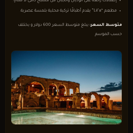
إطلالات رائعة على الوديان والجبال من مسبح دافئ لا متناهٍ.
مطعم “Lil’a” يقدم أطباقًا تركية محلية بلمسة عصرية.
متوسط السعر:
يبلغ متوسط السعر 600 دولار و يختلف
حسب الموسم