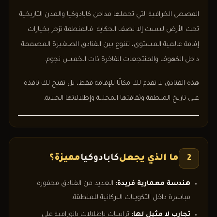
القصص الخرافية التي تحملها مداخن كابادوكيا والمدن التاريخية
تحت الأرض ليست إلا نصف الحكاية. فالمنطقة تزخر بخيارات
إقامة عالمية المستوى، تتنوع بين الفنادق الصغيرة المصممة
داخل الكهوف والمنتجعات الفاخرة ذات الخمس نجوم.
هذه الفنادق لا تقدم لك مكانًا للإقامة فقط، بل تفتح لك نافذة
على تاريخ المنطقة وثقافتها المحلية وإطلالاتها الخلابة.
ما الذي يجعل
كابادوكيا
مميزة؟
2
هندسة معمارية فريدة:
العديد من الفنادق محفورة
مباشرة داخل التكوينات البركانية للمنطقة.
تجارب لا مثيل لها:
تراسات بإطلالات بانورامية على