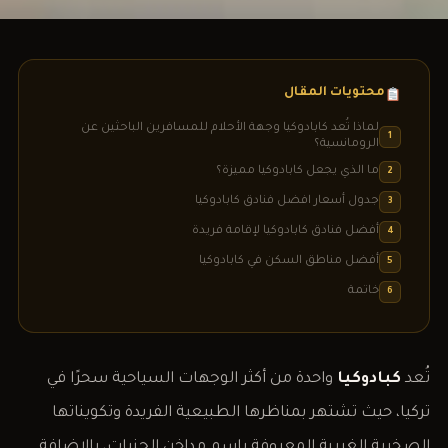
محتويات المقال
لماذا تُعد كابادوكيا وجهة الأحلام للمسافرين الباحثين عن
1
الرومانسية؟
ما الذي يجعل كابادوكيا مميزة؟
2
جدول أسعار افضل فنادق كابادوكيا
3
أفضل فنادق كابادوكيا لإقامة فريدة
4
أفضل مناطق السكن في كابادوكيا
5
خاتمة
6
تُعد
كبادوكيا
واحدة من أكثر الوجهات السياحية سحرًا في
تركيا، حيث تشتهر بمناظرها الطبيعية الفريدة وتكويناتها
الصخرية الغريبة المعروفة باسم مداخن الجنيات، بالإضافة