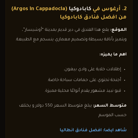
2. أرغوس في
كابادوكيا
(Argos in Cappadocia)
من افضل فنادق كابادوكيا
الموقع:
يقع هذا الفندق في دير قديم بمدينة “أوشيسار”،
ويتميز بأناقة بسيطة وتصميم معماري ينسجم مع الطبيعة.
اهم ما يميزه:
إطلالات خلابة على وادي بيغون.
أجنحة تحتوي على حمامات سباحة خاصة.
قبو نبيذ مشهور يقدم أنواعًا محلية مميزة.
متوسط السعر:
يبلغ متوسط السعر 550 دولار و يختلف
حسب الموسم
شاهد ايضا: افضل فنادق انطاليا