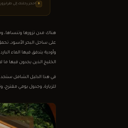
احجز رحلتك إلى طرابزون مع Journeys
9
هناك مدن تزورها وتنساها، ومد
على ساحل البحر الأسود، تحمل
وأودية يتدفق فيها الماء البا
الخليج الذين يجدون فيها ما ل
في هذا الدليل الشامل ستجد ك
للزيارة، وجدول يومي مقترح، و