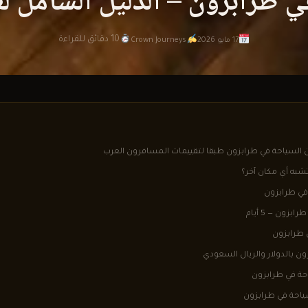
طرابزون – الدليل الشامل لعام 6
10 دقائق للقراءة
17 مايو 2026
Crown Journeys
تشبه أي مكان آخر؟
في طرابزون
ون — 5 أيام
طرابزون
ن بالدولار والريال السعودي
احة في طرابزون
ياحة في طرابزون