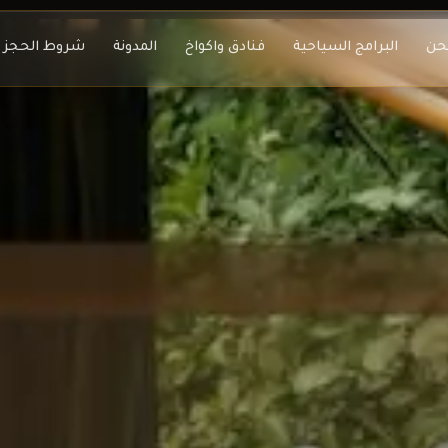
حن
البرامج السياحية
فنادق واكواخ
المدونة
شروط الحجز و