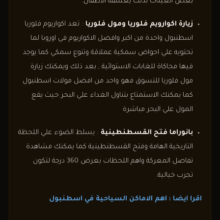
بعض العينات لذلك يعشقه الاطفال.
زيارة اكوارويم فلوريا ومول فلوريا
: تعد اكواريوم فلوريا
اسطنبول واحدة من اكبر وافضل الاكواريوم في اوروبا لما
تحتويه علي احواض سمكية عملاقة وتنوع سمكي كما يوجد
فيها محاكاة للغابات الاستوائية , بعد ذلك ويمكنك زيارة
مول فلوريا للتسوق فهو واحد من افضل مولات اسطنبول
كما يمكنك الاستمتاع بتناول الغداء علي البحر حيث يقع
المول علي البحر مباشرة
بانوراما فتح القسطنطينية
: يسلط الضوء علي اللحظة
التاريخية الهامة وفتح القسطنطينية كما يمكنك مشاهدة
تفاصل المعركة واهم اللحظات بعرض 360 درجة لتكون
تجرب خيالية.
اقرا ايضا : اهم الاماكن السياحية في اسطنبول