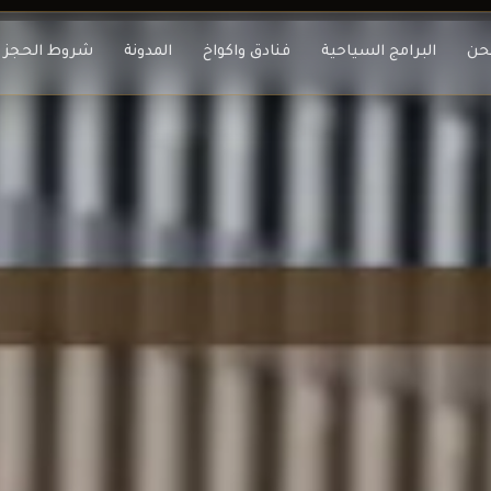
حن
البرامج السياحية
فنادق واكواخ
المدونة
شروط الحجز و