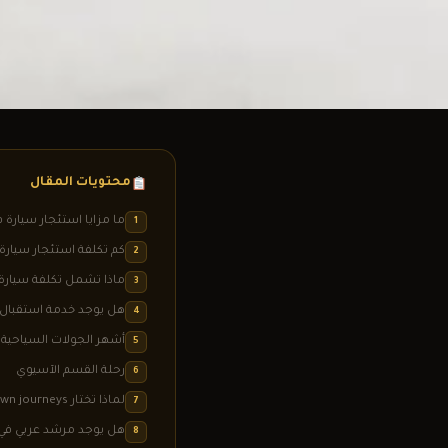
محتويات المقال
ما مزايا استئجار سيارة
1
كم تكلفة استئجار سيارة 
2
ماذا تشمل تكلفة سيارة
3
هل يوجد خدمة استقبال 
4
أشهر الجولات السياحية
5
رحلة القسم الآسيوي
6
لماذا تختار Crown journeys في خدمة استئجار سيارة في اسطنبول مع سائق ؟
7
هل يوجد مرشد عربي في
8