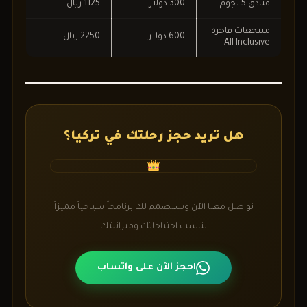
فنادق 5 نجوم
300 دولار
1125 ريال
منتجعات فاخرة
600 دولار
2250 ريال
All Inclusive
هل تريد حجز رحلتك في تركيا؟
تواصل معنا الآن وسنصمم لك برنامجاً سياحياً مميزاً
يناسب احتياجاتك وميزانيتك
احجز الآن على واتساب