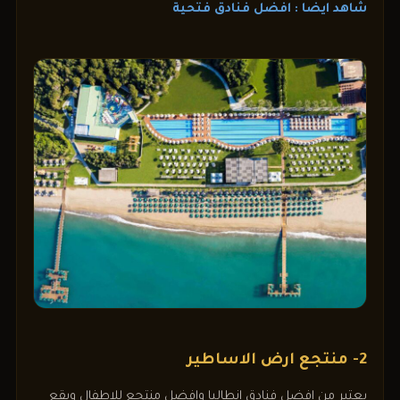
شاهد ايضا : افضل فنادق فتحية
2- منتجع ارض الاساطير
يعتبر من افضل فنادق انطاليا وافضل منتجع للاطفال ويقع