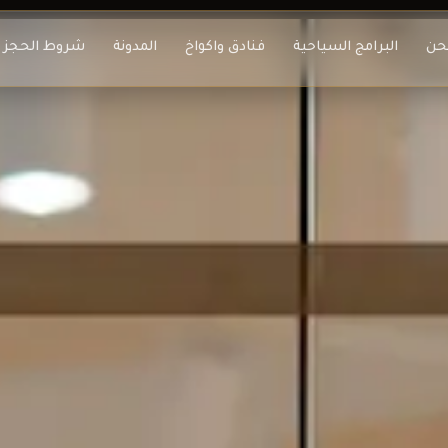
حن
البرامج السياحية
فنادق واكواخ
المدونة
شروط الحجز و